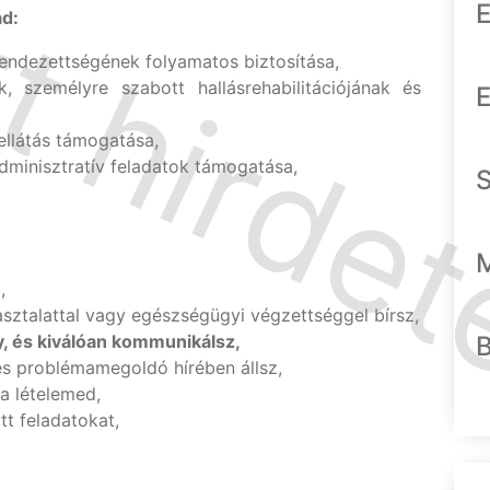
E
ád:
endezettségének folyamatos biztosítása,
k, személyre szabott hallásrehabilitációjának és
E
ellátás támogatása,
dminisztratív feladatok támogatása,
,
asztalattal vagy egészségügyi végzettséggel bírsz,
, és kiválóan kommunikálsz,
és problémamegoldó hírében állsz,
a lételemed,
t feladatokat,