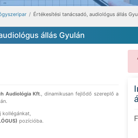
ógyszeripar
Értékesítési tanácsadó, audiológus állás Gyu
audiológus állás Gyulán
h Audiológia Kft
., dinamikusan fejlődő szereplő a
á
cán.
 kollégánkat,
F
LÓGUS)
pozícióba.