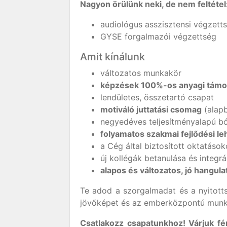
Nagyon örülünk neki, de nem feltétel
audiológus asszisztensi végzett
GYSE forgalmazói végzettség
Amit kínálunk
változatos munkakör
képzések 100%-os anyagi támo
lendületes, összetartó csapat
motiváló juttatási csomag
(alapb
negyedéves teljesítményalapú b
folyamatos szakmai fejlődési l
a Cég által biztosított oktatások
új kollégák betanulása és integr
alapos és változatos, jó hangul
Te adod a szorgalmadat és a nyitotts
jövőképet és az emberközpontú munk
Csatlakozz csapatunkhoz! Várjuk f