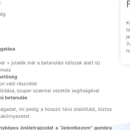
:
ség
K
t
j
(
gatása
n
ér + jutalék már a betanulási időszak alatt is)
ónusz
ehetőség
on való részvétel
álódása, szuper szakmai vezetők segítségével
atú betanulás
ágadat, mi pedig a hosszú távú stabilitást, biztos
akörnyezetet.
ényképes önéletrajzodat a "Jelentkezem" gombra