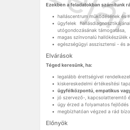
Ezekben a feladatokban számítunk r
halláscentrum működésének és r
ügyfelek hallásdiagnosztikájána
utógondozásának támogatása,
magas színvonalú hallókészülék 
egészségügyi asszisztensi - és a
Elvárások
Téged keresünk, ha:
legalább érettségivel rendelkezel
kiskereskedelmi értékesítési tap
ügyfélközpontú, empatikus vagy
jó szervező-, kapcsolatteremtő 
úgy érzed a folyamatos fejlődés 
megbízhatóan végzed a rád bízot
Előnyök