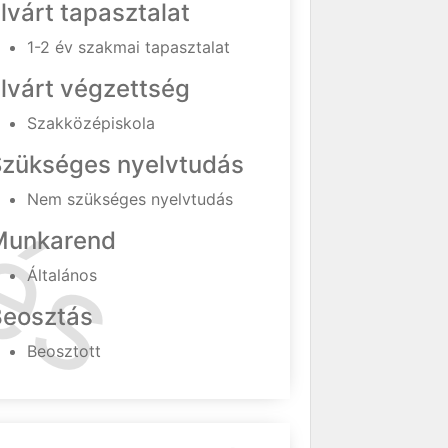
lvárt tapasztalat
1-2 év szakmai tapasztalat
lvárt végzettség
Szakközépiskola
Szükséges nyelvtudás
Nem szükséges nyelvtudás
Munkarend
Általános
Beosztás
Beosztott