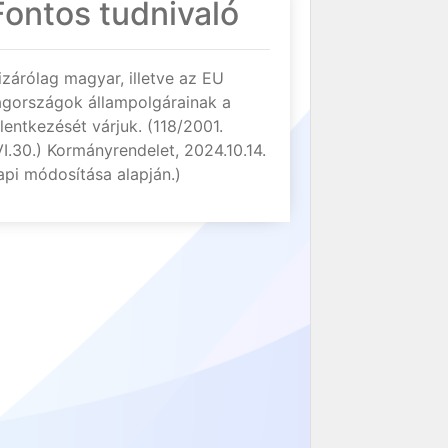
Fontos tudnivaló
izárólag magyar, illetve az EU
agországok állampolgárainak a
elentkezését várjuk. (118/2001.
VI.30.) Kormányrendelet, 2024.10.14.
api módosítása alapján.)