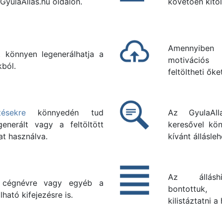
 GyulaAllas.hu oldalon.
követően kitölt
Amennyiben
t könnyen legenerálhatja a
motivációs 
kból.
feltöltheti őke
tésekre
könnyedén tud
Az GyulaAll
generált vagy a feltöltött
keresővel kön
t használva.
kívánt állásle
Az álláshi
 cégnévre vagy egyéb a
bontottuk,
lható kifejezésre is.
kilistáztatni a