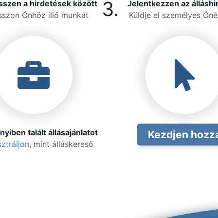
3.
szen a hirdetések között
Jelentkezzen az álláshi
sszon Önhöz illő munkát
Küldje el személyes Önél
iben talált állásajánlatot
Kezdjen hozz
ztráljon
, mint álláskereső