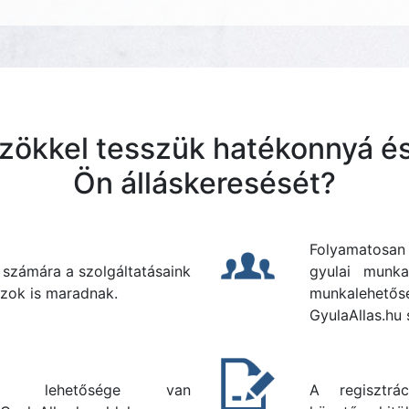
zökkel tesszük hatékonnyá és
Ön álláskeresését?
Folyamatosa
 számára a szolgáltatásaink
gyulai munka
zok is maradnak.
munkalehetős
GyulaAllas.hu 
ként lehetősége van
A regisztrá