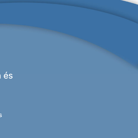
n és
s