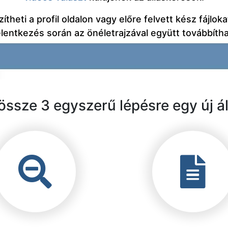
ítheti a profil oldalon vagy előre felvett kész fájlokat
elentkezés során az önéletrajzával együtt továbbítha
ssze 3 egyszerű lépésre egy új ál