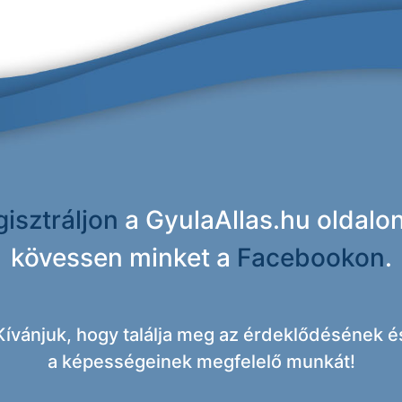
isztráljon
a GyulaAllas.hu oldalo
kövessen minket a
Facebookon
.
Kívánjuk, hogy találja meg az érdeklődésének é
a képességeinek megfelelő munkát!