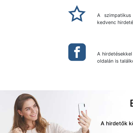
A szimpatikus
kedvenc hirdeté
A hirdetésekkel
oldalán is talál
A hirdetők k