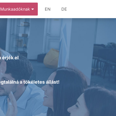
Munkaadóknak
EN
DE
 érjék el
alálná a tökéletes állást!