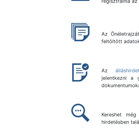
regisztrálnia az
Az Önéletrajzá
feltöltött adato
Az
álláshirde
jelentkezni a 
dokumentumoka
Kereshet még
hirdetésben talá