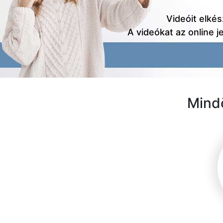
Videóit elkész
A videókat az online j
Mindö