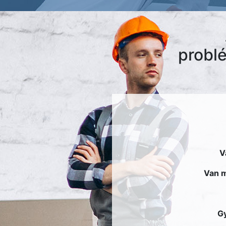
probl
V
Van m
Gy