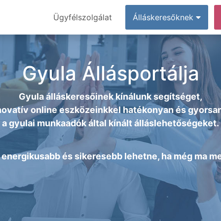
Ügyfélszolgálat
Álláskeresőknek
Gyula Állásportálja
Gyula álláskeresőinek kínálunk segítséget,
ovatív online eszközeinkkel hatékonyan és gyorsan
a
gyulai munkaadók
által kínált álláslehetőségeket.
energikusabb és sikeresebb lehetne, ha még ma megt