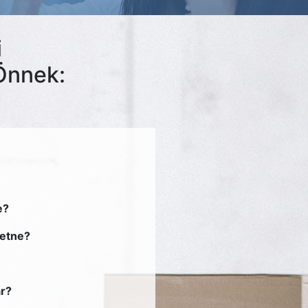
i
Önnek:
e?
retne?
ár?