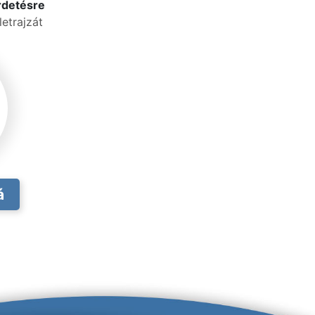
rdetésre
etrajzát
á