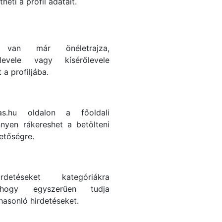
heti a profil adatait.
 van már önéletrajza,
levele vagy kísérőlevele
t a profiljába.
as.hu oldalon a főoldali
nyen rákereshet a betölteni
hetőségre.
rdetéseket kategóriákra
 hogy egyszerűen tudja
 hasonló hirdetéseket.