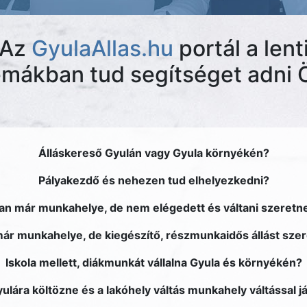
Az
GyulaAllas.hu
portál a lent
émákban tud segítséget adni 
Álláskereső Gyulán vagy Gyula környékén?
Pályakezdő és nehezen tud elhelyezkedni?
an már munkahelye, de nem elégedett és váltani szeretn
ár munkahelye, de kiegészítő, részmunkaidős állást sze
Iskola mellett, diákmunkát vállalna Gyula és környékén?
ulára költözne és a lakóhely váltás munkahely váltással j