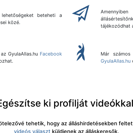
Amennyib
 lehetőségeket beteheti a
állásértes
sei közé.
tájékozódhat a 
 az GyulaAllas.hu
Facebook
Már számos 
kozhat.
GyulaAllas.hu
o
Egészítse ki profilját videókkal
ötelezővé tehetik, hogy az álláshirdetésekben felte
videós választ
küldjenek az álláskeresők.