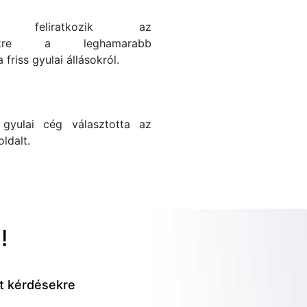
en feliratkozik az
ítőnkre a leghamarabb
friss gyulai állásokról.
gyulai cég választotta az
ldalt.
!
tt kérdésekre