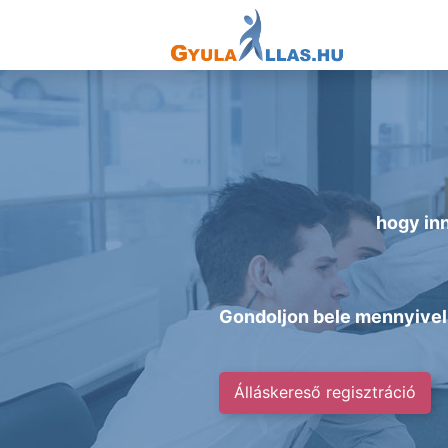
hogy inn
Gondoljon bele mennyivel 
Álláskereső regisztráció