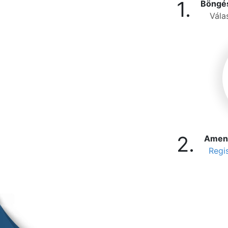
1.
Böngés
Vála
2.
Amenny
Regis