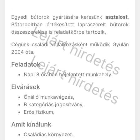
Egyedi bútorok gyártására keresünk
asztalost
.
Bőtorboltban értékesített lapraszerelt bútorok
összeszerelése is feladatkörbe tartozik.
Cégünk családi vállalkozásként működik Gyulán
2004 óta.
Feladatok
Napi 8 órában bejelentett munkahely.
Elvárások
Önálló munkavégzés,
B kategóriás jogosítvány,
Erős fizikum.
Amit kínálunk
Családias környezet.