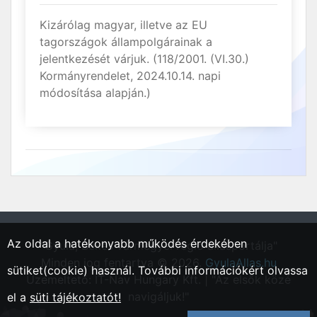
Kizárólag magyar, illetve az EU
tagországok állampolgárainak a
jelentkezését várjuk. (118/2001. (VI.30.)
Kormányrendelet, 2024.10.14. napi
módosítása alapján.)
Az oldal a hatékonyabb működés érdekében
"Gyula, Békés vármegyei régió állásportálja"
Minden jog fentartva © 2026.
GyulaAllas.hu
sütiket(cookie) használ. További információkért olvassa
Üzemeltető: IT-Nav Hungary Kft. | "Az elsők közé
navigáljuk!"
el a
süti tájékoztatót!