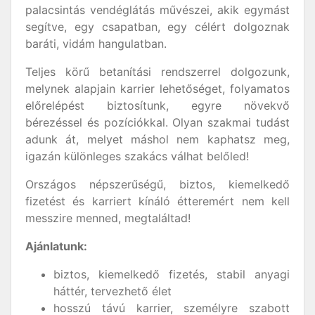
palacsintás vendéglátás művészei, akik egymást
segítve, egy csapatban, egy célért dolgoznak
baráti, vidám hangulatban.
Teljes körű betanítási rendszerrel dolgozunk,
melynek alapjain karrier lehetőséget, folyamatos
előrelépést biztosítunk, egyre növekvő
bérezéssel és pozíciókkal. Olyan szakmai tudást
adunk át, melyet máshol nem kaphatsz meg,
igazán különleges szakács válhat belőled!
Országos népszerűségű, biztos, kiemelkedő
fizetést és karriert kínáló étteremért nem kell
messzire menned, megtaláltad!
Ajánlatunk:
biztos, kiemelkedő fizetés, stabil anyagi
háttér, tervezhető élet
hosszú távú karrier, személyre szabott