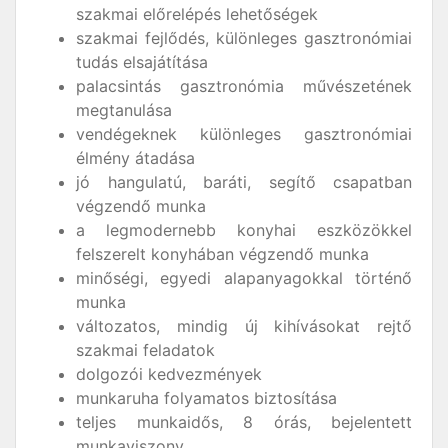
szakmai előrelépés lehetőségek
szakmai fejlődés, különleges gasztronómiai
tudás elsajátítása
palacsintás gasztronómia művészetének
megtanulása
vendégeknek különleges gasztronómiai
élmény átadása
jó hangulatú, baráti, segítő csapatban
végzendő munka
a legmodernebb konyhai eszközökkel
felszerelt konyhában végzendő munka
minőségi, egyedi alapanyagokkal történő
munka
változatos, mindig új kihívásokat rejtő
szakmai feladatok
dolgozói kedvezmények
munkaruha folyamatos biztosítása
teljes munkaidős, 8 órás, bejelentett
munkaviszony