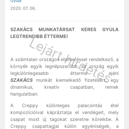
Gyula
2020. 07. 06.
SZAKÁCS MUNKATÁRSAT KERES GYULA
LEGTRENDIBB ÉTTERME!
A számtalan országos elismeréssel rendelkező, a
környék egyik legnépszerűbb, az ország egyik
legkülönlegesebb étterme ajánl
SZAKÁCS
munkát kiemelkedő fizetésért, egy
dinamikus, kreatív csapatban, remek
hangulatban.
A Creppy különleges palacsintás étel
kompozícióival kápráztatja el vendégeit, mely
csapat most új tagokat szeretne köreikbe. A
Creppy csapattagjai külön egyéniségek, a