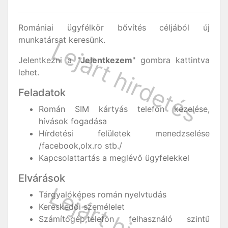
Romániai ügyfélkör bővítés céljából új
munkatársat keresünk.
Jelentkezni a "
Jelentkezem
" gombra kattintva
lehet.
Feladatok
Román SIM kártyás telefon kezelése,
hívások fogadása
Hírdetési felületek menedzselése
/facebook,olx.ro stb./
Kapcsolattartás a meglévő ügyfelekkel
Elvárások
Tárgyalóképes román nyelvtudás
Kereskedői személelet
Számítógép,telefon felhasználó szintű