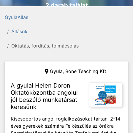
2 darab találat
GyulaAllas
Állások
Oktatás, fordítás, tolmácsolás
Gyula,
Bone Teaching Kft.
A gyulai Helen Doron
Oktatóközontba angolul
jól beszélő munkatársat
keresünk
Kiscsoportos angol foglalkozásokat tartani 2-14
éves gyerekek számára Felkészülés az órákra