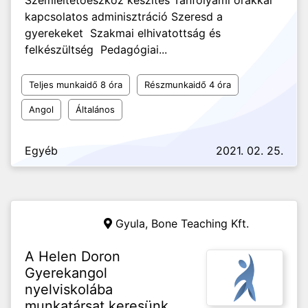
Szemléltetőeszköz készítés Tanfolyami órákkal
kapcsolatos adminisztráció Szeresd a
gyerekeket Szakmai elhivatottság és
felkészültség Pedagógiai...
Teljes munkaidő 8 óra
Részmunkaidő 4 óra
Angol
Általános
Egyéb
2021. 02. 25.
Gyula,
Bone Teaching Kft.
A Helen Doron
Gyerekangol
nyelviskolába
munkatársat keresünk