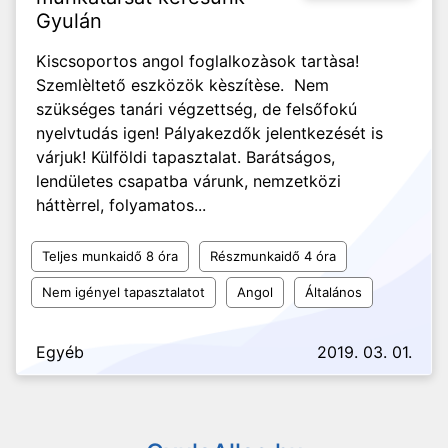
Gyulán
Kiscsoportos angol foglalkozàsok tartàsa!
Szemlèltető eszközök kèszítèse. Nem
szükséges tanári végzettség, de felsőfokú
nyelvtudás igen! Pályakezdők jelentkezését is
várjuk! Külföldi tapasztalat. Barátságos,
lendületes csapatba várunk, nemzetközi
háttèrrel, folyamatos...
Teljes munkaidő 8 óra
Részmunkaidő 4 óra
Nem igényel tapasztalatot
Angol
Általános
Egyéb
2019. 03. 01.