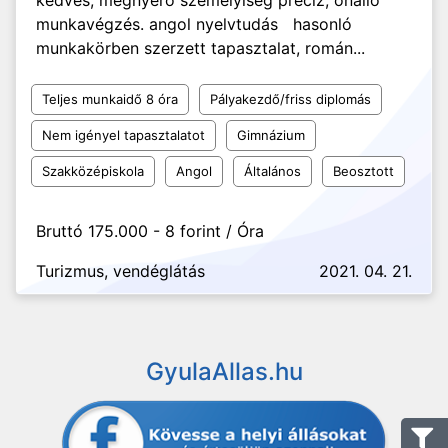
kedves, megnyerő személyiség precíz, önálló
munkavégzés. angol nyelvtudás hasonló
munkakörben szerzett tapasztalat, román...
Teljes munkaidő 8 óra
Pályakezdő/friss diplomás
Nem igényel tapasztalatot
Gimnázium
Szakközépiskola
Angol
Általános
Beosztott
Bruttó 175.000 - 8 forint / Óra
Turizmus, vendéglátás
2021. 04. 21.
GyulaAllas.hu